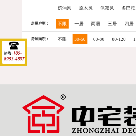
奶油风
原木风
侘寂风
多巴胺
房屋户型：
不限
一居
两居
三居
四居
房屋面积：
不限
30-60
60-80
80-120
1